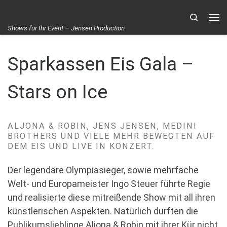
Zum Inhalt springen
Search
Me
Shows für Ihr Event – Jensen Production
Sparkassen Eis Gala –
Stars on Ice
ALJONA & ROBIN, JENS JENSEN, MEDINI
BROTHERS UND VIELE MEHR BEWEGTEN AUF
DEM EIS UND LIVE IN KONZERT.
Der legendäre Olympiasieger, sowie mehrfache
Welt- und Europameister Ingo Steuer führte Regie
und realisierte diese mitreißende Show mit all ihren
künstlerischen Aspekten.
Natürlich durften die
Publikumslieblinge Aljona & Robin mit ihrer Kür nicht