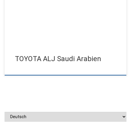
Abdul Latif Jameel, Toyota präsentierte all-new Fortuner! Jens
Jensen machte dieses Event unvergessen mit seinen
kraftvollen Shows als Highlight zur […]
TOYOTA ALJ Saudi Arabien
Sprache auswählen