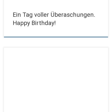
Ein Tag voller Überaschungen.
Happy Birthday!
Jensen Production auf Promotion-Tour auf der
Traditionsmesse in Graz. Die diesjährigen Herbstmesse in Graz
stand unter dem Motto Herzklopfen und […]