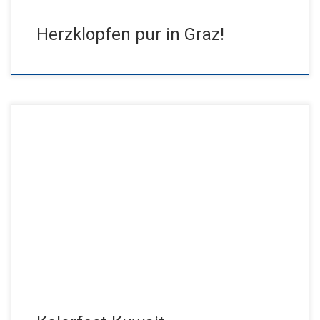
Herzklopfen pur in Graz!
Zur alljährlichen Feier des Eid Al-Adha wurde das farbenfohste
Event der Saison in Kuwait veranstaltet. Mehrere
Veranstaltungsorte sorgten für ein […]