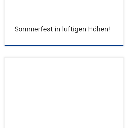
Sommerfest in luftigen Höhen!
Ein Highlight nach dem anderen machte diesen Tag einfach
unvergessen. Freunde und Familie aus Deutschland, den
Niederlanden, Kanada und Kazachstan […]