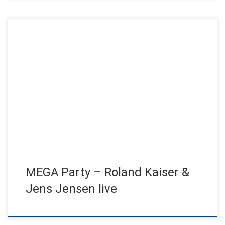
Roland Kaiser macht Stimmung für das Handwerk! An gleich
zwei aufeinanderfolgenden Abenden fand in der Altonaer
Fischauktionshalle eine MEGA Party […]
MEGA Party – Roland Kaiser &
Jens Jensen live