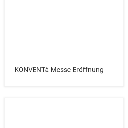
Für besondere Momente sorgte der Artist Jens Jensen mit
seiner Luftdarbietung AERIAL CUBE & SILK SHOW dirigiert vom
Kran als […]
KONVENTà Messe Eröffnung