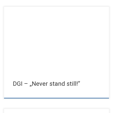
Der 30. DGI-Kongress kommt nach sechs Jahren zurück in die
Hansestadt Hamburg. Das Thema: Erfolgsfaktoren in der
Implantologie. Kongresspräsident ist […]
DGI – „Never stand still!“