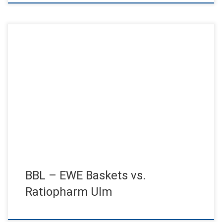
Jens Jensen live in der Halbspielpause vor 6000 Basketball-
Fans! Nach der überraschenden 2-1-Führung in der
Halbfinalserie empfingen die EWE Baskets […]
BBL – EWE Baskets vs.
Ratiopharm Ulm