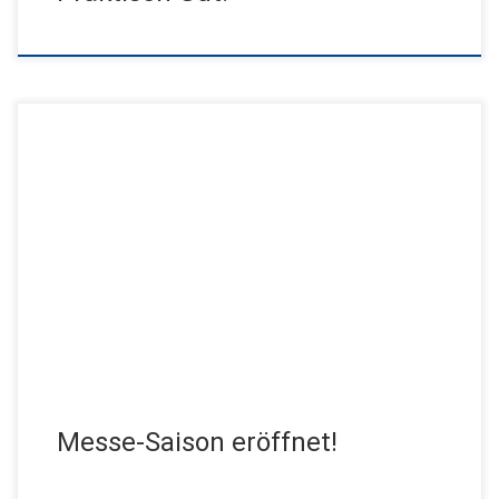
Jensen Production auf Promotion-Tour. Wir setzen unsere
Kunden ins richtige Rampenlicht! Lernen sie uns live kennen und
lassen Sie sich […]
Messe-Saison eröffnet!