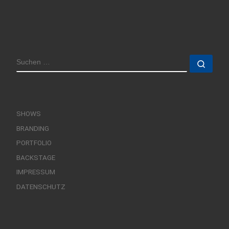
SUCHE
Such
SHOWS
BRANDING
PORTFOLIO
BACKSTAGE
IMPRESSUM
DATENSCHUTZ