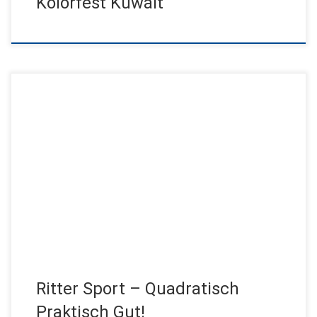
Kolorfest Kuwait
800 Gäste aus über 90 Ländern folgten der Einladung von Ritter
Sport zum diesjährigen Info-Tag und genossen ein Event mit […]
Ritter Sport – Quadratisch
Praktisch Gut!