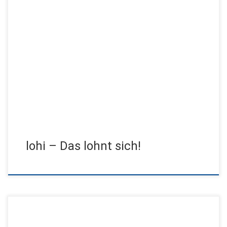
50 Jahre Lohi – Ein Anlass, Gutes zu tun. Die Lohi entwickelte
sich in den vergangenen 50 Jahren zu einem […]
lohi – Das lohnt sich!