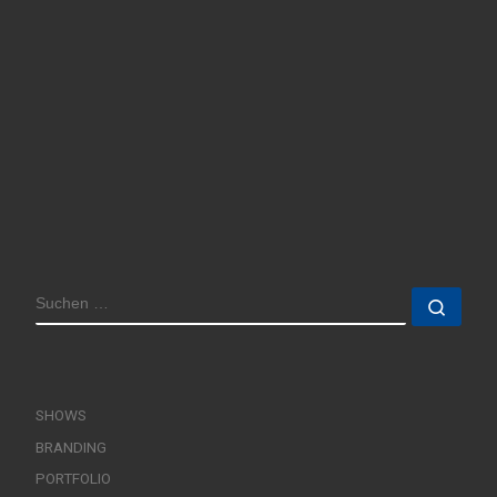
SUCHE
Such
SHOWS
BRANDING
PORTFOLIO