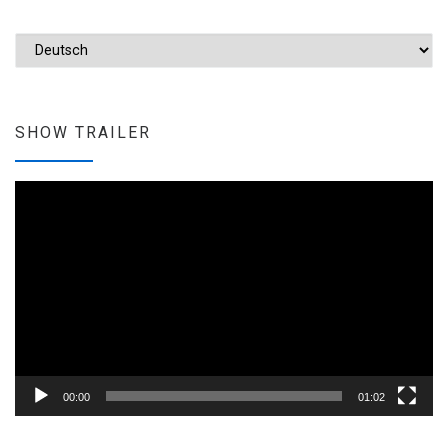
Sprache auswählen
SHOW TRAILER
Video-
Player
00:00
01:02