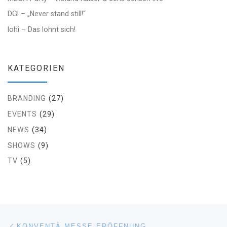
DGI – „Never stand still!“
lohi – Das lohnt sich!
KATEGORIEN
BRANDING
(27)
EVENTS
(29)
NEWS
(34)
SHOWS
(9)
TV
(5)
Beitragsnavigation
Vorheriger Beitrag
KONVENTÀ MESSE ERÖFFNUNG